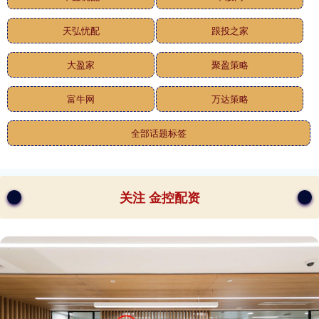
天弘忧配
跟投之家
大盈家
聚盈策略
富牛网
万达策略
全部话题标签
关注 金控配资