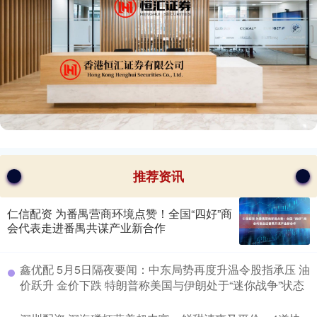
推荐资讯
仁信配资 为番禺营商环境点赞！全国“四好”商
会代表走进番禺共谋产业新合作
​鑫优配 5月5日隔夜要闻：中东局势再度升温令股指承压 油
价跃升 金价下跌 特朗普称美国与伊朗处于“迷你战争”状态