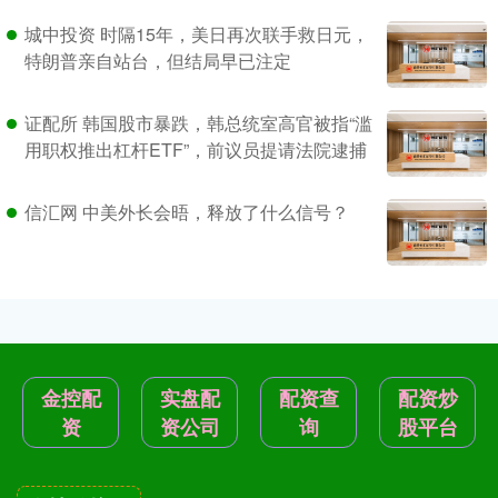
城中投资 时隔15年，美日再次联手救日元，
特朗普亲自站台，但结局早已注定
证配所 韩国股市暴跌，韩总统室高官被指“滥
用职权推出杠杆ETF”，前议员提请法院逮捕
信汇网 中美外长会晤，释放了什么信号？
金控配
实盘配
配资查
配资炒
资
资公司
询
股平台