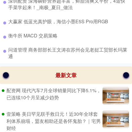
​深圳配资 深海磷虾营养超丰富，鲜甜清爽又平价，4道快
手菜学起来！_南极_夏日_做法
​大赢家 低蓝光真护眼，海信小墨E5S Pro用RGB
​衡牛所 MACD 交易策略
​问道管理 商务部部长王文涛在苏州会见老挝工贸部长玛莱
通
最新文章
配资网 现代汽车7月全球销量同比下降5.1%，
已连续10个月呈减少趋势
壹策略 美日罕见联手救日元！近30年全球套
利体系崩塌，盟友相助还是各怀鬼胎？｜宅男
财经